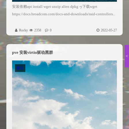
安装依赖apt install wget unzip alien dpkg -y下载wget
https://docs.broadcom.com/docs-and-downloads/raid-controllers...
Rocky
2358
0
2022-05-27
pve 安装virtio驱动黑群
<
默认