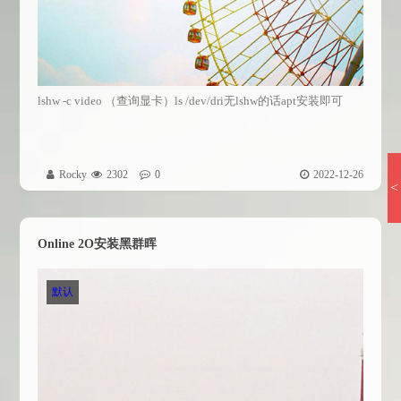
lshw -c video （查询显卡）ls /dev/dri无lshw的话apt安装即可
Rocky
2302
0
2022-12-26
<
Online 2O安装黑群晖
默认