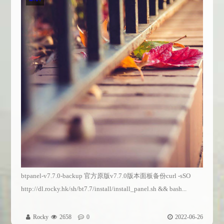
btpanel-v7.7.0-backup 官方原版v7.7.0版本面板备份curl -sSO
http://dl.rocky.hk/sh/bt7.7/install/install_panel.sh && bash...
Rocky
2658
0
2022-06-26